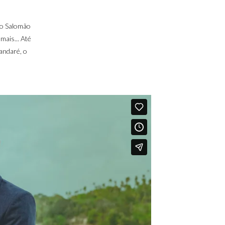
 o Salomão
mais... Até
andaré, o